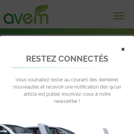
×
RESTEZ CONNECTÉS
Accueil
Non classé
Wattway, route solaire inaugurée dans l’Orne, l’Aveyron et installée
aux Etats-Unis
Vous souhaitez rester au courant des dernières
nouveautés et recevoir une notification dès qu'un
← Revenir aux actualités
article est publié, inscrivez-vous à notre
newsletter !
WATTWAY, ROUTE SOLAIRE