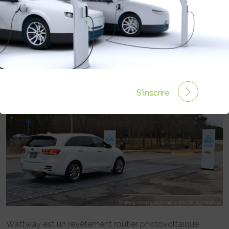
INAUGURÉE DANS L’ORNE,
L’AVEYRON ET INSTALLÉE AUX
ETATS-UNIS
Rédigé par Philippe Schwoerer le 26 Déc 2016 à 00:00
0 commentaires
S'inscrire
Wattway est un revêtement routier photovoltaïque