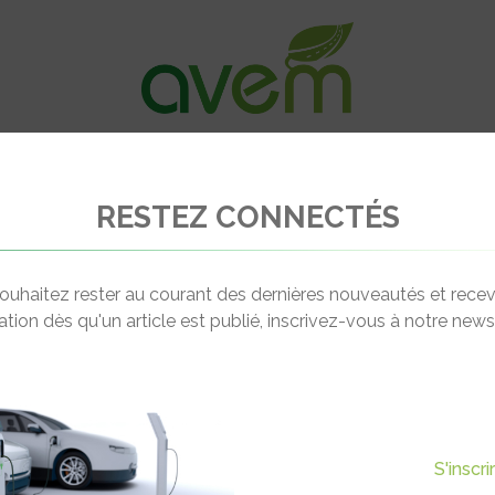
VÉHICULES
RECHARGE
OFFRES D’EM
RESTEZ CONNECTÉS
mbrière photovoltaïque Sudi avec ou sans borne de recharge
ouhaitez rester au courant des dernières nouveautés et recev
cation dès qu'un article est publié, inscrivez-vous à notre newsl
Actualité suivante
NCEPT D’OMBRIÈRE
S'inscr