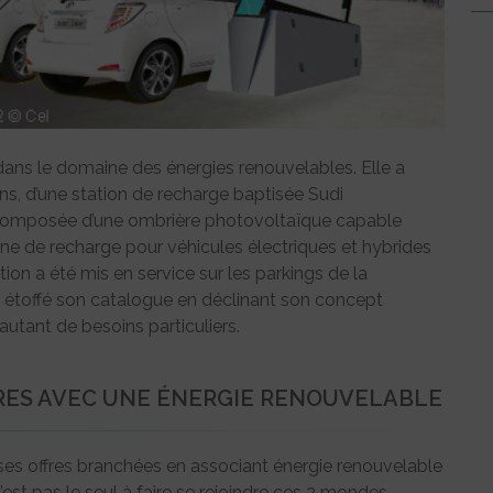
 dans le domaine des énergies renouvelables. Elle a
 ans, d’une station de recharge baptisée Sudi
 composée d’une ombrière photovoltaïque capable
rne de recharge pour véhicules électriques et hybrides
ion a été mis en service sur les parkings de la
l a étoffé son catalogue en déclinant son concept
utant de besoins particuliers.
ES AVEC UNE ÉNERGIE RENOUVELABLE
ses offres branchées en associant énergie renouvelable
’est pas le seul à faire se rejoindre ces 2 mondes.