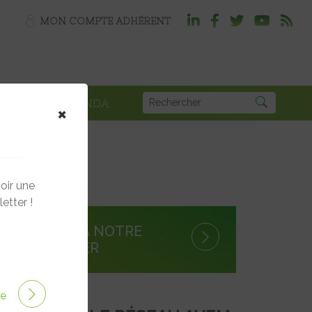
MON COMPTE ADHÉRENT
PLOI
AGENDA
×
oir une
etter !
S'INSCRIRE À NOTRE
NEWSLETTER
ire