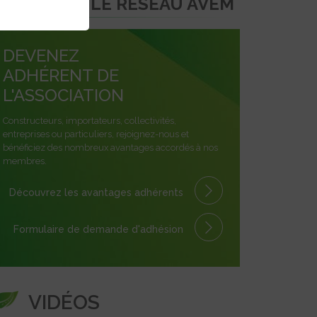
REJOINDRE LE RÉSEAU AVEM
DEVENEZ
ADHÉRENT DE
L'ASSOCIATION
Constructeurs, importateurs, collectivités,
entreprises ou particuliers, rejoignez-nous et
bénéficiez des nombreux avantages accordés à nos
membres.
Découvrez les avantages
adhérents
Formulaire
de demande
d'adhésion
VIDÉOS