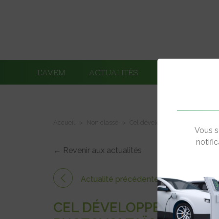
L’AVEM
ACTUALITÉS
ADHÉRENTS
Accueil
Non classé
Cel développe son concept d’o
Vous s
notifi
← Revenir aux actualités
Actualité précédente
CEL DÉVELOPPE SON CO