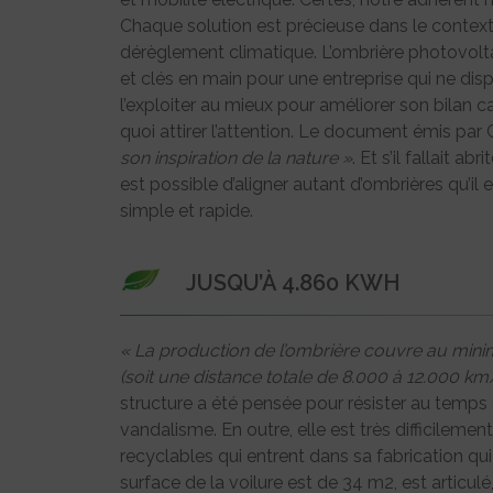
Chaque solution est précieuse dans le contexte
dérèglement climatique. L’ombrière photovolt
et clés en main pour une entreprise qui ne disp
l’exploiter au mieux pour améliorer son bilan c
quoi attirer l’attention. Le document émis par C
son inspiration de la nature »
. Et s’il fallait 
est possible d’aligner autant d’ombrières qu’il e
simple et rapide.
JUSQU’À 4.860 KWH
« La production de l’ombrière couvre au minim
(soit une distance totale de 8.000 à 12.000 k
structure a été pensée pour résister au temps e
vandalisme. En outre, elle est très difficilem
recyclables qui entrent dans sa fabrication qui 
surface de la voilure est de 34 m2, est articul