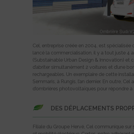
Cel, entreprise créée en 2004, est spécialisée
lancé la commercialisation, il y a tout juste 4
(Substainable Urban Design & Innovation) et
d’abriter simultanément 2 voitures et d’une bo
rechargeables. Un exemplaire de cette installat
Semmaris, à Rungis, l’an dernier. En outre, Ce
d’ombrières photovoltaïques pour répondre à a
DES DÉPLACEMENTS PROPR
Filiale du Groupe Hervé, Cel communique sur 
et mobilité électrique. Certes, notre adhérent n