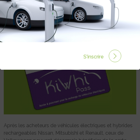
DISTRIBUÉE AUX ACHETEURS DE
VOLKSWAGEN
Rédigé par Tiphaine Leurent le 24 Fév 2016 à 00:00
0
commentaires
S'inscrire
Après les acheteurs de véhicules électriques et hybrides
rechargeables Nissan, Mitsubishi et Renault, ceux de