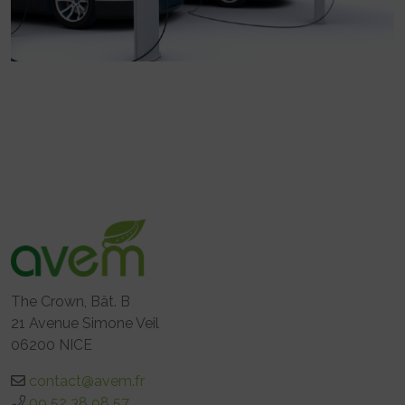
The Crown, Bât. B
21 Avenue Simone Veil
06200 NICE
contact@avem.fr
09 52 38 98 57