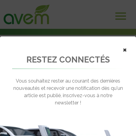
×
RESTEZ CONNECTÉS
Accueil
Non classé
La carte KiWhi-Pass désormais distribuée aux acheteurs de
Volkswagen
Vous souhaitez rester au courant des dernières
nouveautés et recevoir une notification dès qu'un
← Revenir aux actualités
article est publié, inscrivez-vous à notre
newsletter !
LA CARTE KIWHI-PASS DÉSORMAIS