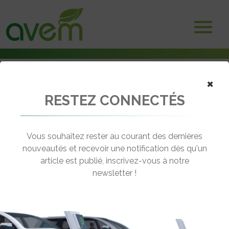
×
RESTEZ CONNECTÉS
Accueil
Bornes et infrastructures de charge
Bornes de recharge : Freshmile s’allie à la Caisse des Dépôts pour
étendre son réseau
Vous souhaitez rester au courant des dernières
nouveautés et recevoir une notification dès qu'un
← Revenir aux actualités
article est publié, inscrivez-vous à notre
newsletter !
BORNES DE RECHARGE : FRESHMILE