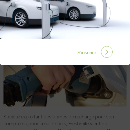
S’ALLIE À LA CAISSE DES DÉPÔTS
POUR ÉTENDRE SON RÉSEAU
Rédigé par Emmanuel Maumon le 22 Fév 2016 à 00:00
0 commentaires
S'inscrire
Société exploitant des bornes de recharge pour son
compte ou pour celui de tiers, Freshmile vient de