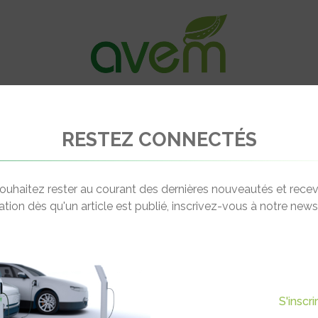
VÉHICULES
RECHARGE
OFFRES D’EM
RESTEZ CONNECTÉS
me génération prévue pour 2015
ouhaitez rester au courant des dernières nouveautés et recev
cation dès qu'un article est publié, inscrivez-vous à notre newsl
Actualité suivante
E : LA 2ÈME GÉNÉRATION
S'inscr