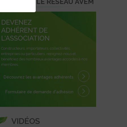
REJOINDRE LE RÉSEAU AVEM
DEVENEZ
ADHÉRENT DE
L'ASSOCIATION
Constructeurs, importateurs, collectivités,
entreprises ou particuliers, rejoignez-nous et
bénéficiez des nombreux avantages accordés à nos
membres.
Découvrez les avantages
adhérents
Formulaire
de demande
d'adhésion
VIDÉOS