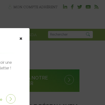
MON COMPTE ADHÉRENT
PLOI
AGENDA
×
oir une
etter !
S'INSCRIRE À NOTRE
NEWSLETTER
ire