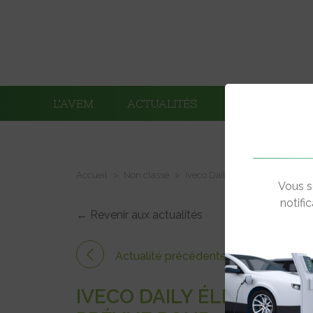
L’AVEM
ACTUALITÉS
ADHÉRENTS
Accueil
Non classé
Iveco Daily électrique : la 2è
Vous s
notifi
← Revenir aux actualités
Actualité précédente
IVECO DAILY ÉLECTRIQU