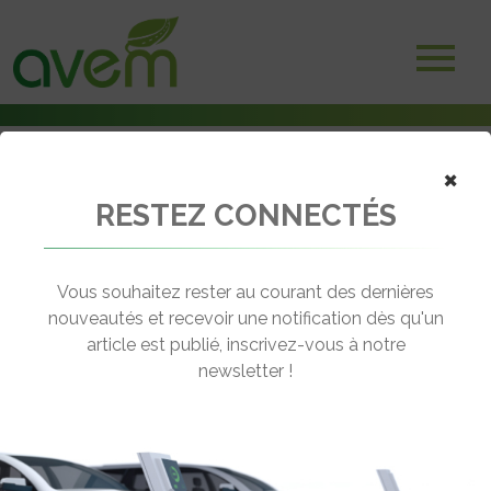
×
RESTEZ CONNECTÉS
Accueil
Non classé
« Bâtir un écosystème et réinventer la mobilité » – La stratégie
Nissan pour une autonomie sans limite, entretien avec Claude Muller
Vous souhaitez rester au courant des dernières
nouveautés et recevoir une notification dès qu'un
← Revenir aux actualités
article est publié, inscrivez-vous à notre
newsletter !
« BÂTIR UN ÉCOSYSTÈME ET