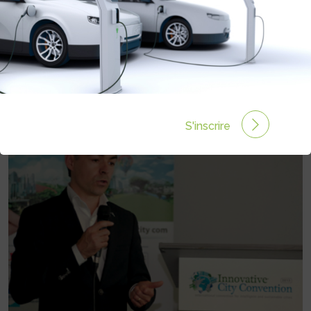
RÉINVENTER LA MOBILITÉ » – LA
STRATÉGIE NISSAN POUR UNE
AUTONOMIE SANS LIMITE,
ENTRETIEN AVEC CLAUDE MULLER
Rédigé par le 28 Juin 2013 à 00:00
0 commentaires
S'inscrire