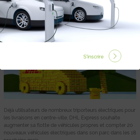
Rédigé par le 30 Août 2012 à 00:00
0 commentaires
S'inscrire
Déjà utilisateurs de nombreux triporteurs électriques pour
les livraisons en centre-ville, DHL Express souhaite
augmenter sa flotte de véhicules propres et compter 20
nouveaux véhicules électriques dans son parc dans les 18