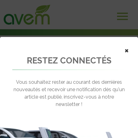
×
RESTEZ CONNECTÉS
Accueil
Non classé
DHL Express va renforcer sa flotte de véhicules propres
Vous souhaitez rester au courant des dernières
← Revenir aux actualités
nouveautés et recevoir une notification dès qu'un
article est publié, inscrivez-vous à notre
newsletter !
DHL EXPRESS VA RENFORCER SA
FLOTTE DE VÉHICULES PROPRES