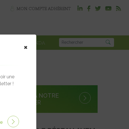
MON COMPTE ADHÉRENT
PLOI
AGENDA
×
oir une
etter !
S'INSCRIRE À NOTRE
NEWSLETTER
ire