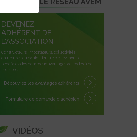
REJOINDRE LE RÉSEAU AVEM
DEVENEZ
ADHÉRENT DE
L'ASSOCIATION
Constructeurs, importateurs, collectivités,
entreprises ou particuliers, rejoignez-nous et
bénéficiez des nombreux avantages accordés à nos
membres.
Découvrez les avantages
adhérents
Formulaire
de demande
d'adhésion
VIDÉOS