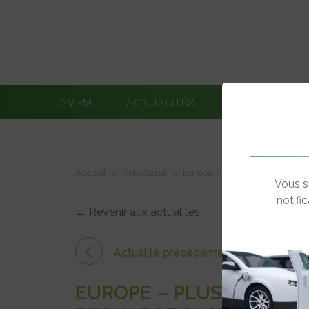
L’AVEM
ACTUALITÉS
ADHÉRENTS
Accueil
Non classé
Europe – Plus de 4 millions de
Vous s
notifi
← Revenir aux actualités
Actualité précédente
EUROPE – PLUS DE 4 MI