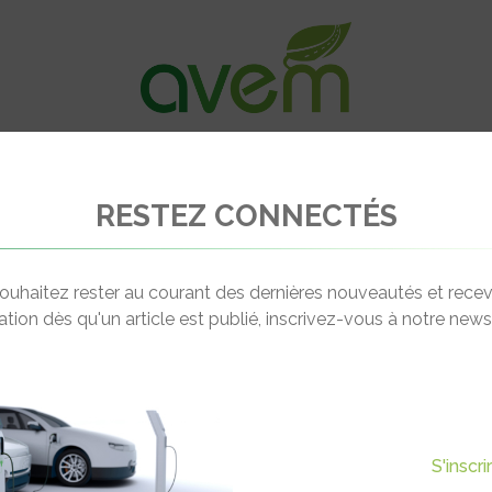
VÉHICULES
RECHARGE
OFFRES D’EM
RESTEZ CONNECTÉS
 bornes de recharge d’ici 2020
ouhaitez rester au courant des dernières nouveautés et recev
cation dès qu'un article est publié, inscrivez-vous à notre newsl
Actualité suivante
LLIONS DE BORNES DE
S'inscr