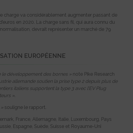
re de charge va considérablement augmenter passant de
 d’euros en 2020. La charge sans fil, qui aura connu du
 normalisation, devrait représenter un marché de 79
ISATION EUROPÉENNE
ve le développement des bornes »
note Pike Research
dustrie allemande soutien la prise type 2 depuis plus de
tiers italiens supportent la type 3 avec l’EV Plug
teurs »
.
 »
souligne le rapport.
emark, France, Allemagne, Italie, Luxembourg, Pays
Russie, Espagne, Suède, Suisse et Royaume-Uni