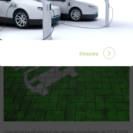
LES USA N’ATTEINDRONT PAS LEURS
OBJECTIFS
Rédigé par Jonathan MIGINIAC le 09 Juil 2012 à 00:00
0 commentaires
S'inscrire
Une récente étude sur les ventes mondiales de VE & VHR