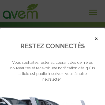
×
RESTEZ CONNECTÉS
Accueil
Non classé
Ventes mondiales de VE & VHR – Les USA n’atteindront pas leurs
objectifs
Vous souhaitez rester au courant des dernières
nouveautés et recevoir une notification dès qu'un
← Revenir aux actualités
article est publié, inscrivez-vous à notre
newsletter !
VENTES MONDIALES DE VE & VHR –