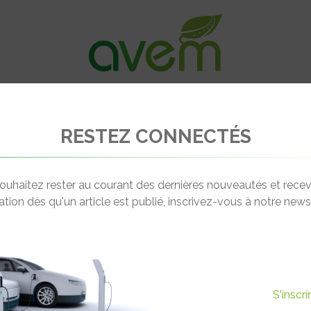
VÉHICULES
RECHARGE
OFFRES D’EM
RESTEZ CONNECTÉS
uts à Genève
ouhaitez rester au courant des dernières nouveautés et recev
cation dès qu'un article est publié, inscrivez-vous à notre newsl
Actualité suivante
T SES DÉBUTS À GENÈVE
S'inscr