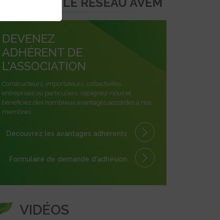
REJOINDRE LE RÉSEAU AVEM
DEVENEZ
ADHÉRENT DE
L'ASSOCIATION
Constructeurs, importateurs, collectivités,
entreprises ou particuliers, rejoignez-nous et
bénéficiez des nombreux avantages accordés à nos
membres.
Découvrez les avantages
adhérents
Formulaire
de demande
d'adhésion
VIDÉOS