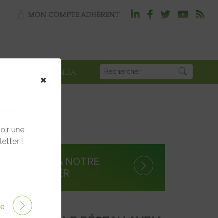
MON COMPTE ADHÉRENT
PLOI
AGENDA
×
oir une
etter !
S'INSCRIRE À NOTRE
NEWSLETTER
ire