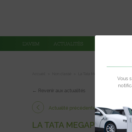
L’AVEM
ACTUALITÉS
ADHÉRENTS
Accueil
Non classé
La Tata Megapixel fait ses déb
Vous s
notifi
← Revenir aux actualités
Actualité précédente
LA TATA MEGAPIXEL FAI