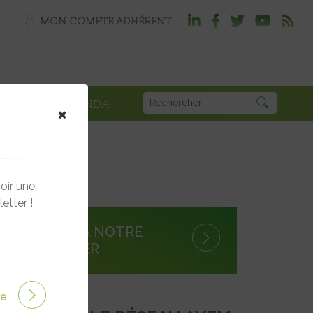
MON COMPTE ADHÉRENT
PLOI
AGENDA
×
oir une
etter !
S'INSCRIRE À NOTRE
NEWSLETTER
ire