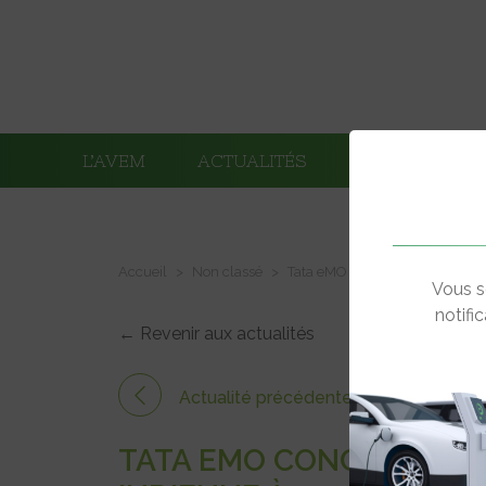
L’AVEM
ACTUALITÉS
ADHÉRENTS
Accueil
Non classé
Tata eMO Concept – La voiture 
Vous s
notifi
← Revenir aux actualités
Actualité précédente
TATA EMO CONCEPT – LA