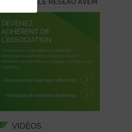
REJOINDRE LE RÉSEAU AVEM
DEVENEZ
ADHÉRENT DE
L'ASSOCIATION
Constructeurs, importateurs, collectivités,
entreprises ou particuliers, rejoignez-nous et
bénéficiez des nombreux avantages accordés à nos
membres.
Découvrez les avantages
adhérents
Formulaire
de demande
d'adhésion
VIDÉOS