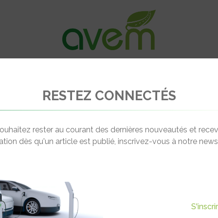
VÉHICULES
RECHARGE
OFFRES D’EM
RESTEZ CONNECTÉS
électrique indienne à 20.000 $
ouhaitez rester au courant des dernières nouveautés et recev
cation dès qu'un article est publié, inscrivez-vous à notre newsl
Actualité suivante
 VOITURE ÉLECTRIQUE
S'inscr