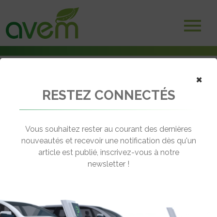
×
RESTEZ CONNECTÉS
Accueil
Non classé
L’Espagne lance sa stratégie pour le développement du véhicule
électrique
Vous souhaitez rester au courant des dernières
nouveautés et recevoir une notification dès qu'un
← Revenir aux actualités
article est publié, inscrivez-vous à notre
newsletter !
L’ESPAGNE LANCE SA STRATÉGIE