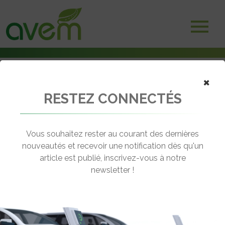
×
RESTEZ CONNECTÉS
Accueil
Non classé
EVER 2010 – Véléance présente la dernière version du Tri’Ode
Vous souhaitez rester au courant des dernières
← Revenir aux actualités
nouveautés et recevoir une notification dès qu'un
article est publié, inscrivez-vous à notre
newsletter !
EVER 2010 – VÉLÉANCE PRÉSENTE
LA DERNIÈRE VERSION DU TRI’ODE