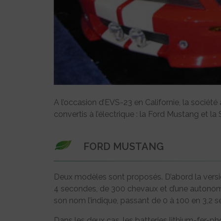
A l’occasion d’EVS-23 en Californie, la sociét
convertis à l’électrique : la Ford Mustang et la
FORD MUSTANG
Deux modèles sont proposés. D’abord la versio
4 secondes, de 300 chevaux et d’une autonom
son nom l’indique, passant de 0 à 100 en 3,2
Dans les deux cas, les batteries lithium-fer-ph