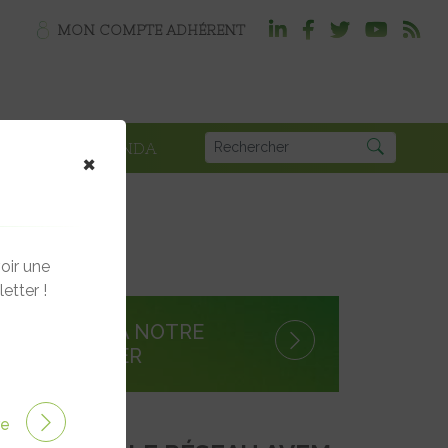
MON COMPTE ADHÉRENT
PLOI
AGENDA
×
oir une
etter !
S'INSCRIRE À NOTRE
NEWSLETTER
ire