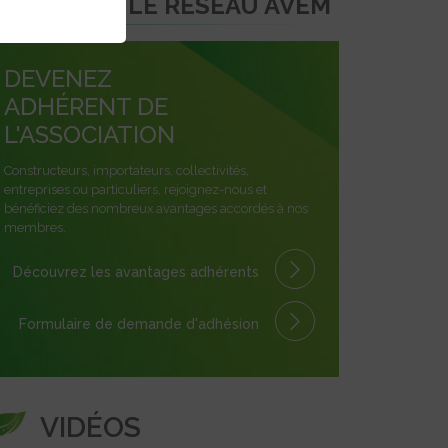
REJOINDRE LE RÉSEAU AVEM
DEVENEZ
ADHÉRENT DE
L'ASSOCIATION
Constructeurs, importateurs, collectivités,
entreprises ou particuliers, rejoignez-nous et
bénéficiez des nombreux avantages accordés à nos
membres.
Découvrez les avantages
adhérents
Formulaire
de demande
d'adhésion
VIDÉOS