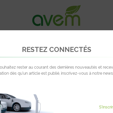
VÉHICULES
RECHARGE
OFFRES D’EM
RESTEZ CONNECTÉS
bra électriques
ouhaitez rester au courant des dernières nouveautés et recev
cation dès qu'un article est publié, inscrivez-vous à notre newsl
Actualité suivante
HELBY COBRA ÉLECTRIQUES
S'inscr