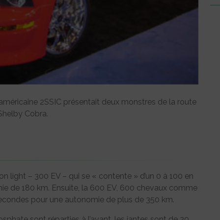
é américaine 2SSIC présentait deux monstres de la route
 Shelby Cobra.
n light – 300 EV – qui se « contente » d’un 0 à 100 en
ie de 180 km. Ensuite, la 600 EV, 600 chevaux comme
 secondes pour une autonomie de plus de 350 km.
osphate sont réparties à l’avant, les jantes sont de 20