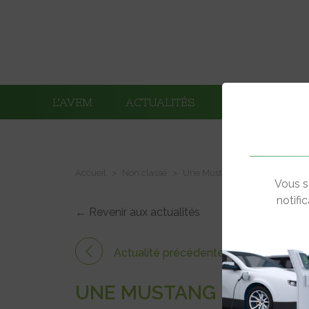
L’AVEM
ACTUALITÉS
ADHÉRENTS
Accueil
Non classé
Une Mustang et une Shelby Co
Vous s
notifi
← Revenir aux actualités
Actualité précédente
UNE MUSTANG ET UNE S