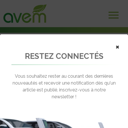
×
RESTEZ CONNECTÉS
Accueil
Non classé
Mercedes teste son camion Atego Bluetec hybride
Vous souhaitez rester au courant des dernières
← Revenir aux actualités
nouveautés et recevoir une notification dès qu'un
article est publié, inscrivez-vous à notre
newsletter !
MERCEDES TESTE SON CAMION
ATEGO BLUETEC HYBRIDE