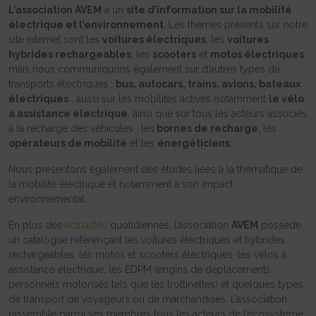
L’association AVEM
a un
site d’information sur la mobilité
électrique et l’environnement
. Les thèmes présents sur notre
site internet sont les
voitures électriques
, les
voitures
hybrides rechargeables
, les
scooters
et
motos électriques
mais nous communiquons également sur d’autres types de
transports électriques :
bus, autocars, trains, avions, bateaux
électriques
; aussi sur les mobilités actives notamment
le vélo
à assistance électrique
, ainsi que sur tous les acteurs associés
à la recharge des véhicules : les
bornes de recharge
, les
opérateurs de mobilité
et les
énergéticiens
.
Nous présentons également des études liées à la thématique de
la mobilité électrique et notamment à son impact
environnemental.
En plus des
actualités
quotidiennes, l’association
AVEM
possède
un catalogue référençant les voitures électriques et hybrides
rechargeables, les motos et scooters électriques, les vélos à
assistance électrique, les EDPM (engins de déplacements
personnels motorisés tels que les trottinettes) et quelques types
de transport de voyageurs ou de marchandises. L’association
rassemble parmi ses membres tous les acteurs de l’écosystème