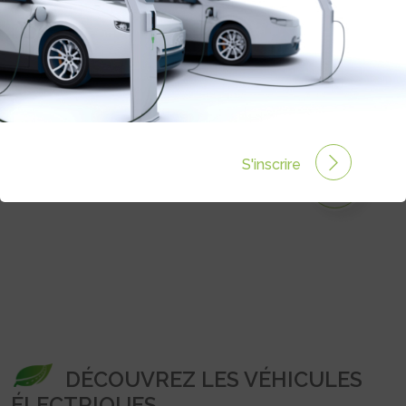
DAVANTAGE DE BATTERIES POUR LES
POIDS LOURDS ÉLECTRIQUES MAN
- 07 Août 2026
S'inscrire
Toutes les actualités
DÉCOUVREZ LES VÉHICULES
ÉLECTRIQUES