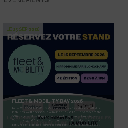
LE 15 SEP 2026
FLEET & MOBILITY DAY 2026
Le salon Fleet & Mobility Day est dédié aux décideurs flottes et
mobilités. Cette année l’évènement aura lieu le 15 septembre
2026 de 9h à 18h à l’hippodrome ParisLongchamp, 2 route des
Tribunes, 75016 Paris. Au programme : débat, analyse, exposants et
retours d’expérience concrets pour relever les défis actuels et