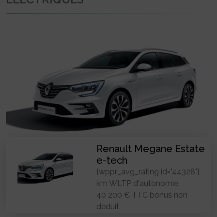
Renault Megane Estate
e-tech
[wppr_avg_rating id="44328"]
km WLTP d'autonomie
40 200 € TTC bonus non
déduit