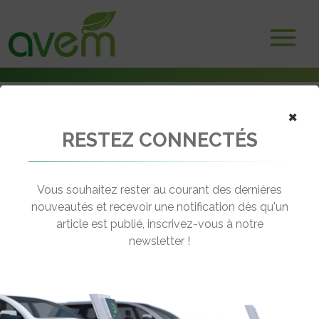
×
RESTEZ CONNECTÉS
Accueil
Vidéos
Webinaire de présentation de l’espace adhérent
Vous souhaitez rester au courant des dernières
← Revenir aux vidéos
nouveautés et recevoir une notification dès qu'un
article est publié, inscrivez-vous à notre
WEBINAIRE DE PRÉSENTATION DE
newsletter !
L’ESPACE ADHÉRENT