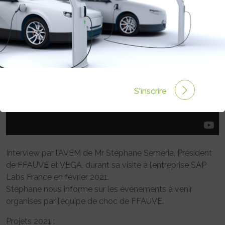
S'inscrire
Interview par l’AVEM de Mr Stéphane Semeria, Président
de FFAUVE et VEGA, durant sa visite à l’entreprise SAP
Labs France en février 2021.
Stéphane nous informe sur les événements à venir
organisés par l’équipe de choc de FFAUVE.
Projets 2021 :