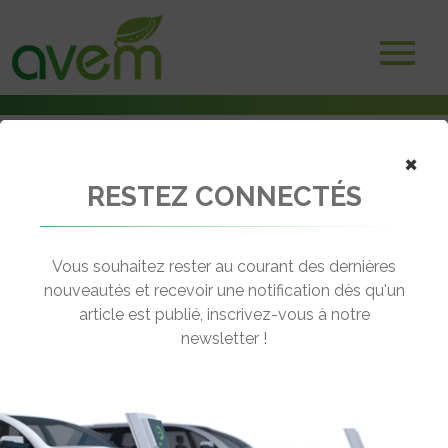
×
RESTEZ CONNECTÉS
Accueil
Vidéos
Interview Avem de Stéphane SEMERIA, Président de Ffauve
Vous souhaitez rester au courant des dernières
← Revenir aux vidéos
nouveautés et recevoir une notification dès qu'un
article est publié, inscrivez-vous à notre
INTERVIEW AVEM DE STÉPHANE
newsletter !
SEMERIA, PRÉSIDENT DE FFAUVE