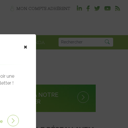
MON COMPTE ADHÉRENT
PLOI
AGENDA
×
oir une
etter !
S'INSCRIRE À NOTRE
NEWSLETTER
ire