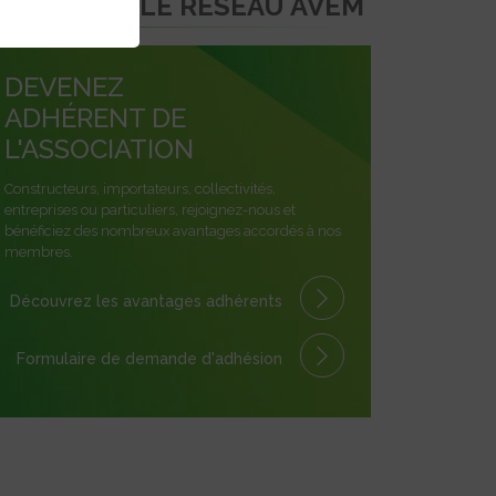
EJOINDRE LE RÉSEAU AVEM
DEVENEZ
ADHÉRENT DE
L'ASSOCIATION
Constructeurs, importateurs, collectivités,
entreprises ou particuliers, rejoignez-nous et
bénéficiez des nombreux avantages accordés à nos
membres.
Découvrez les avantages
adhérents
Formulaire
de demande
d'adhésion