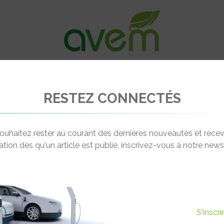
VÉHICULES
RECHARGE
OFFRES D’EM
RESTEZ CONNECTÉS
Solutions de Drop’n Plug
ouhaitez rester au courant des dernières nouveautés et recev
cation dès qu'un article est publié, inscrivez-vous à notre newsl
’N PLUG
S'inscr