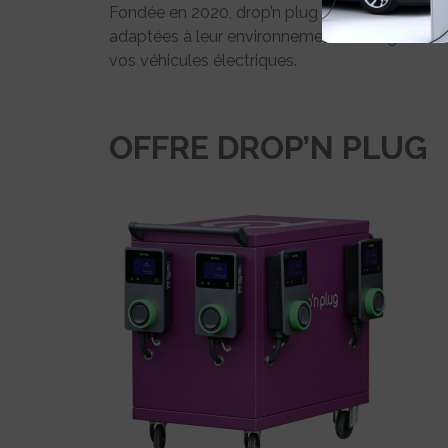
Fondée en 2020, drop’n plug propose aux profes
adaptées à leur environnement et usages, avec
vos véhicules électriques.
OFFRE DROP’N PLUG