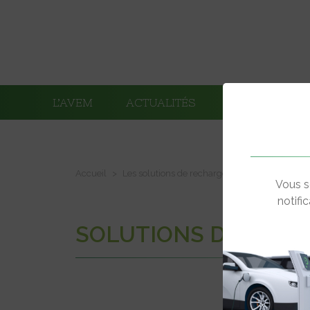
L’AVEM
ACTUALITÉS
ADHÉRENTS
Accueil
Les solutions de recharge de nos adhérents
Vous s
notifi
SOLUTIONS DE DROP