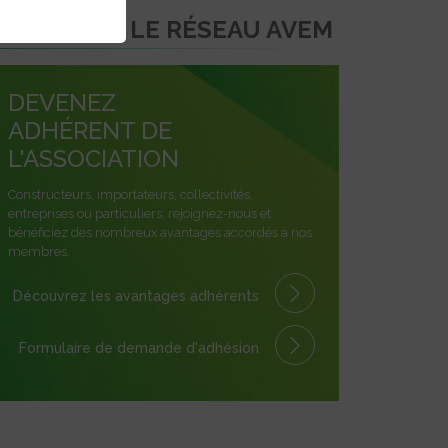
REJOINDRE LE RÉSEAU AVEM
DEVENEZ
ADHÉRENT DE
L'ASSOCIATION
Constructeurs, importateurs, collectivités,
entreprises ou particuliers, rejoignez-nous et
bénéficiez des nombreux avantages accordés à nos
membres.
Découvrez les avantages
adhérents
Formulaire
de demande
d'adhésion