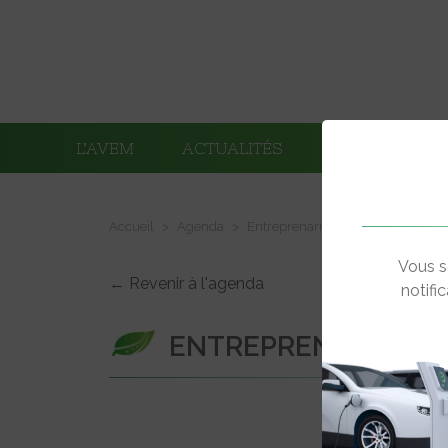
L’AVEM
ACTUALITÉS
ADHÉRENTS
Accueil
Agenda
Entreprenariales 2026
Vous s
← Revenir à l'agenda
notifi
ENTREPRENARIALES