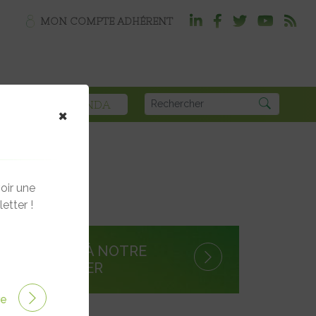
MON COMPTE ADHÉRENT
PLOI
AGENDA
×
oir une
etter !
S'INSCRIRE À NOTRE
NEWSLETTER
-
ire