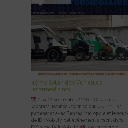
4ème Salon des Véhicules
Intermédiaires
21 & 22 septembre 2026 – Couvent des
Jacobins, Rennes Organisé par l’ADEME, en
partenariat avec Rennes Métropole et le souti
de ID4Mobility, cet événement s’inscrit dans
l’eXtrême Défi Mobilité.
Rassemblement