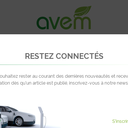
VÉHICULES
RECHARGE
OFFRES D’EM
RESTEZ CONNECTÉS
ouhaitez rester au courant des dernières nouveautés et recev
cation dès qu'un article est publié, inscrivez-vous à notre newsl
 2026
INFOS
https://www.upe06.com/25eme
edition/
S'inscr