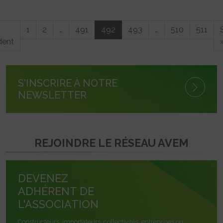
1
2
…
491
492
493
…
510
511
dent
S'INSCRIRE À NOTRE
NEWSLETTER
REJOINDRE LE RÉSEAU AVEM
DEVENEZ
ADHÉRENT DE
L'ASSOCIATION
Constructeurs, importateurs, collectivités, entreprises ou