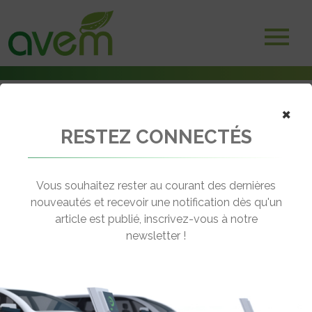
×
RESTEZ CONNECTÉS
Accueil
Bateaux électriques
Salon Hyvolution : des nouvelles d’Energy Observer
Vous souhaitez rester au courant des dernières
← Revenir aux actualités
nouveautés et recevoir une notification dès qu'un
article est publié, inscrivez-vous à notre
newsletter !
SALON HYVOLUTION : DES
NOUVELLES D’ENERGY OBSERVER