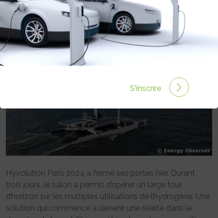
Rédigé par Emmanuel Maumon le 02 Fév 2024 à 06:00
0 commentaires
S'inscrire
Hyvolution Paris 2024 a fermé ses portes hier. Durant
trois jours, le salon a permis d’opérer un large tour
d’horizon sur les multiples utilisations de l’hydrogène. Une
solution qui commence à devenir une réalité dans le