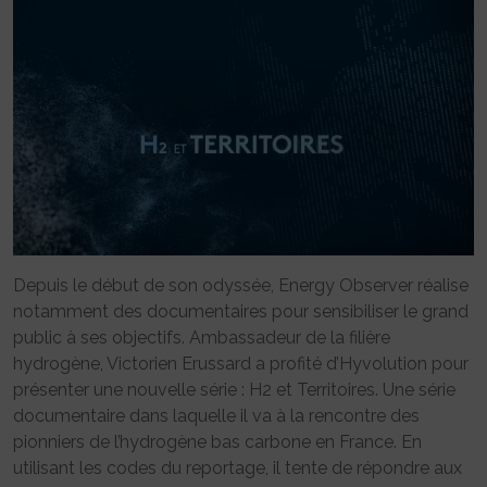
Depuis le début de son odyssée, Energy Observer réalise
notamment des documentaires pour sensibiliser le grand
public à ses objectifs. Ambassadeur de la filière
hydrogène, Victorien Erussard a profité d’Hyvolution pour
présenter une nouvelle série : H2 et Territoires. Une série
documentaire dans laquelle il va à la rencontre des
pionniers de l’hydrogène bas carbone en France. En
utilisant les codes du reportage, il tente de répondre aux