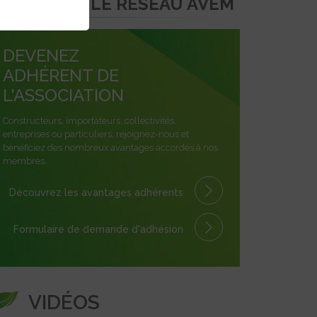
REJOINDRE LE RÉSEAU AVEM
DEVENEZ
ADHÉRENT DE
L'ASSOCIATION
Constructeurs, importateurs, collectivités,
entreprises ou particuliers, rejoignez-nous et
bénéficiez des nombreux avantages accordés à nos
membres.
Découvrez les avantages
adhérents
Formulaire
de demande
d'adhésion
VIDÉOS