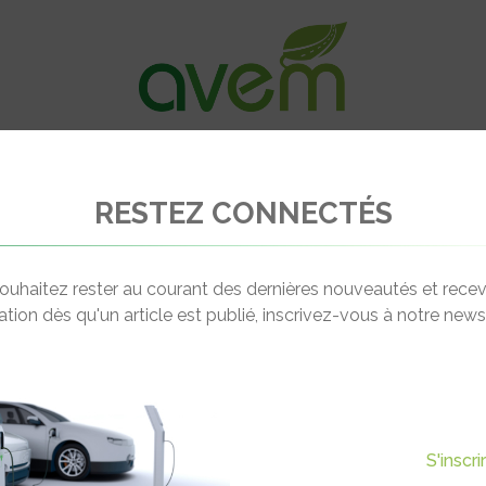
VÉHICULES
RECHARGE
OFFRES D’EM
RESTEZ CONNECTÉS
e actualise son livre blanc du V2X et du pilotage de la recharge
ouhaitez rester au courant des dernières nouveautés et recev
cation dès qu'un article est publié, inscrivez-vous à notre newsl
Actualité suivante
 LIVRE BLANC DU V2X ET DU
S'inscr