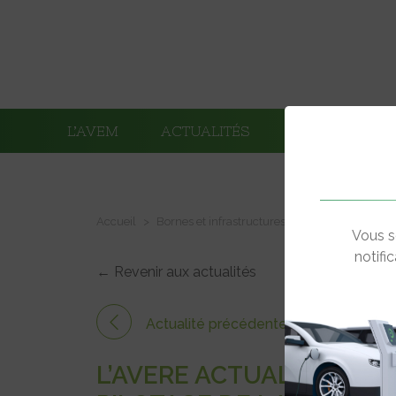
L’AVEM
ACTUALITÉS
ADHÉRENTS
Accueil
Bornes et infrastructures de charge
L’Aver
Vous s
notifi
← Revenir aux actualités
Actualité précédente
L’AVERE ACTUALISE SON