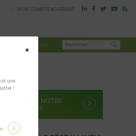
MON COMPTE ADHÉRENT
PLOI
AGENDA
×
oir une
etter !
S'INSCRIRE À NOTRE
NEWSLETTER
ire