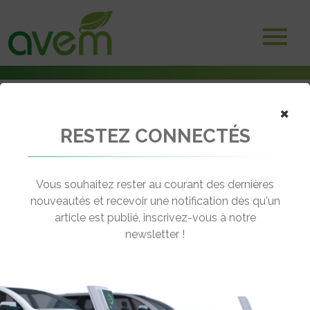
×
RESTEZ CONNECTÉS
Accueil
Bornes et infrastructures de charge
Les aménageurs d’IRVE et le mécanisme TIRUERT
Vous souhaitez rester au courant des dernières
← Revenir aux actualités
nouveautés et recevoir une notification dès qu'un
article est publié, inscrivez-vous à notre
newsletter !
LES AMÉNAGEURS D’IRVE ET LE
MÉCANISME TIRUERT