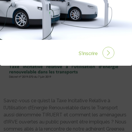
Rédigé par Sandrine Henry le 07 Mar 2023 à 14:00
0
commentaires
S'inscrire
Savez-vous ce qu’est la Taxe Incitative Relative à
l’Utilisation d’Energie Renouvelable dans le Transport
aussi dénommée TIRUERT et comment les aménageurs
d’IRVE ouvertes au public peuvent être impliqués ? Nous
sommes allés à la rencontre de notre adhérent Greenea