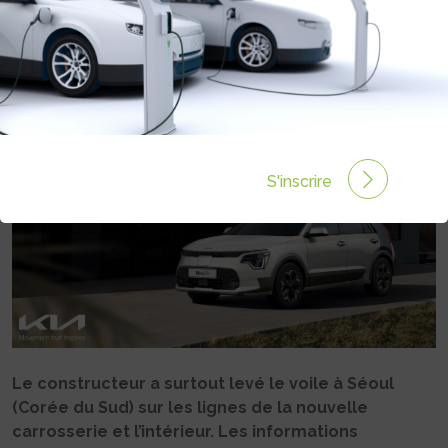
HYBRIDES
Rédigé par Philippe Schwoerer le 26 Nov 2021 à 06:00
0 commentaires
S'inscrire
Le constructeur a surtout levé le voile à Séoul
(Corée du Sud) sur les lignes de la nouvelle
carrosserie et l’intérieur. Les informations