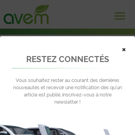
×
RESTEZ CONNECTÉS
Accueil
Voitures électriques
Kia présente le nouveau Niro décliné en électrique et hybrides
Vous souhaitez rester au courant des dernières
← Revenir aux actualités
nouveautés et recevoir une notification dès qu'un
article est publié, inscrivez-vous à notre
newsletter !
KIA PRÉSENTE LE NOUVEAU NIRO
DÉCLINÉ EN ÉLECTRIQUE ET