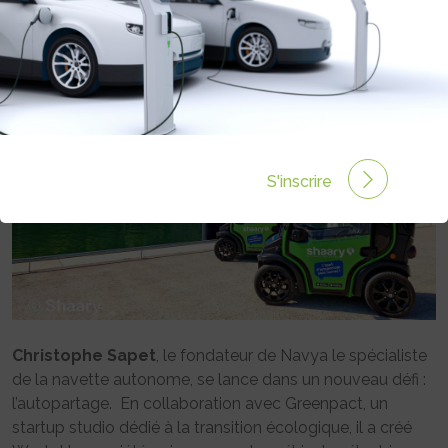
Rédigé par Emmanuel Maumon le 29 Mai 2021 à 06:00
0 commentaires
S'inscrire
Christophe Sapet
, le fondateur de Navya le spécialiste
de la navette autonome, se lance dans un nouveau défi :
l’autopartage. En collaboration avec Greenpact, un
startup studio dédié à la transition écologique, il a créé