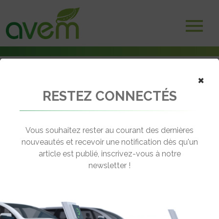
×
RESTEZ CONNECTÉS
Accueil
Libre-service et autopartage
Avec Shaary, Wesk se lance dans l’autopartage
Vous souhaitez rester au courant des dernières
← Revenir aux actualités
nouveautés et recevoir une notification dès qu'un
article est publié, inscrivez-vous à notre
newsletter !
AVEC SHAARY, WESK SE LANCE
DANS L’AUTOPARTAGE