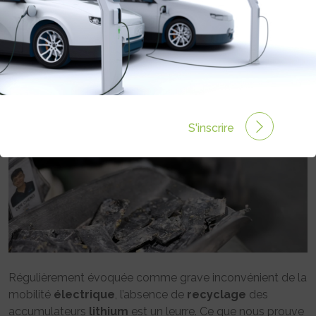
PAR JOUR
Rédigé par Philippe Schwoerer le 11 Déc 2020 à 00:00
0 commentaires
S'inscrire
Régulièrement évoquée comme grave inconvénient de la
mobilité
électrique
, l’absence de
recyclage
des
accumulateurs
lithium
est un leurre. Ce que nous prouve