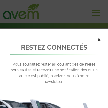
×
RESTEZ CONNECTÉS
Accueil
Batteries et stockage d'énergie
Nouvelle usine pour recycler 14 tonnes de batteries lithium par jour
Vous souhaitez rester au courant des dernières
← Revenir aux actualités
nouveautés et recevoir une notification dès qu'un
article est publié, inscrivez-vous à notre
newsletter !
NOUVELLE USINE POUR RECYCLER
14 TONNES DE BATTERIES LITHIUM