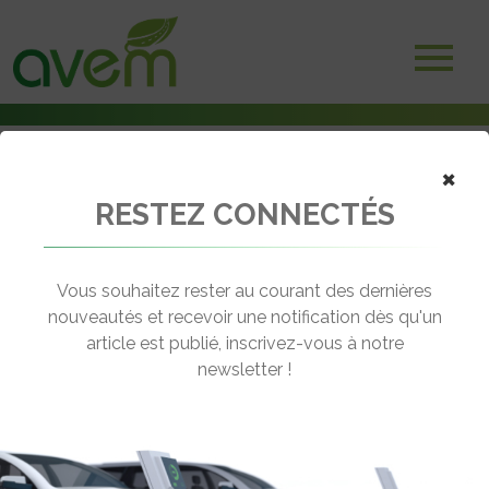
×
RESTEZ CONNECTÉS
Accueil
Voitures électriques
Renault lance une expérimentation inédite à Appy
Vous souhaitez rester au courant des dernières
← Revenir aux actualités
nouveautés et recevoir une notification dès qu'un
article est publié, inscrivez-vous à notre
newsletter !
RENAULT LANCE UNE
EXPÉRIMENTATION INÉDITE À APPY