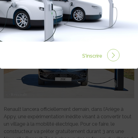
Rédigé par EMMANUEL MAUMON le 20 Juil 2020 à 00:00
0 commentaires
S'inscrire
Renault lancera officiellement demain, dans l’Ariège à
Appy, une expérimentation inédite visant à convertir tout
un village à la mobilité électrique. Pour ce faire, le
constructeur va prêter gratuitement durant 3 ans une