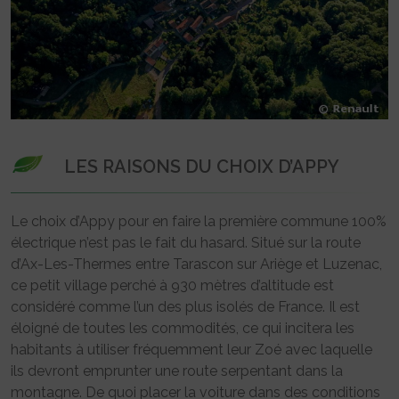
LES RAISONS DU CHOIX D’APPY
Le choix d’Appy pour en faire la première commune 100%
électrique n’est pas le fait du hasard. Situé sur la route
d’Ax-Les-Thermes entre Tarascon sur Ariège et Luzenac,
ce petit village perché à 930 mètres d’altitude est
considéré comme l’un des plus isolés de France. Il est
éloigné de toutes les commodités, ce qui incitera les
habitants à utiliser fréquemment leur Zoé avec laquelle
ils devront emprunter une route serpentant dans la
montagne. De quoi placer la voiture dans des conditions