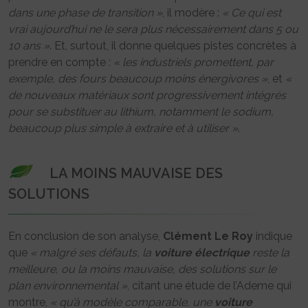
dans une phase de transition »
, il modère :
« Ce qui est
vrai aujourd’hui ne le sera plus nécessairement dans 5 ou
10 ans »
. Et, surtout, il donne quelques pistes concrètes à
prendre en compte :
« les industriels promettent, par
exemple, des fours beaucoup moins énergivores »
, et
«
de nouveaux matériaux sont progressivement intégrés
pour se substituer au lithium, notamment le sodium,
beaucoup plus simple à extraire et à utiliser »
.
LA MOINS MAUVAISE DES
SOLUTIONS
En conclusion de son analyse,
Clément Le Roy
indique
que
« malgré ses défauts, la
voiture
électrique
reste la
meilleure, ou la moins mauvaise, des solutions sur le
plan environnemental »
, citant une étude de l’Ademe qui
montre,
« qu’à modèle comparable, une
voiture