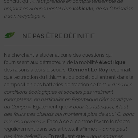
conclut qu’il
« faut prendre en compte l’ensemble de
l’impact environnemental d’un
véhicule
, de sa fabrication
à son recyclage »
.
NE PAS ÊTRE DÉFINITIF
Ne cherchant à éluder aucune des questions qui
fournissent aux détracteurs de la mobilité
électrique
des raisons à leurs discours,
Clément Le Roy
reconnaît
que l’extraction du lithium et du cobalt qui entrent dans la
composition des batteries de traction se font
« dans des
conditions écologiques et sociales pas vraiment
exemplaires, en particulier en République démocratique
du Congo »
. Egalement que
« pour les fabriquer, il faut
des fours très chauds qui montent à plus de 400° C, donc
très énergivores »
. Face à cela, comme l’Avem le répète
régulièrement dans ses articles, il affirme :
« on ne peut
pas être définitif ! »
. En resituant que
« nous sommes