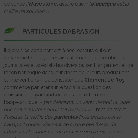
de conseil
Wavestone
, assure que
« l’
électrique
est la
meilleure solution »
.
PARTICULES D’ABRASION
Il plaira très certainement à nos lecteurs qui ont
enflammé le sujet, – certains affirmant que nombre de
journalistes et spécialistes divers puisent largement et de
façon bénéfique dans leur débat pour leurs productions
et interventions -, de constater que
Clément Le Roy
commence par jeter sur le tapis la question des
émissions de
particules
liées aux frottements.
Rappelant que,
« par définition, un véhicule pollue, quel
que soit le moteur qui le fait avancer »
, il met en avant :
«
Presque la moitié des
particules
fines émises par le
transport routier viennent de l’usure des freins, de
l’abrasion des pneus et de l’érosion du bitume »
. Il en