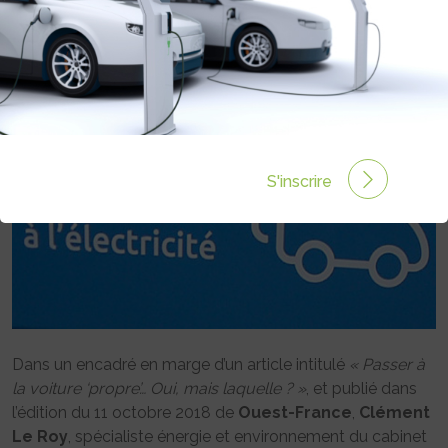
Rédigé par Philippe Schwoerer le 18 Oct 2018 à 00:00
0 commentaires
S'inscrire
Dans un encadré en marge d’un article intitulé
« Passer à
la voiture ‘propre’… Oui, mais laquelle ? »
, et publié dans
l’édition du 11 octobre 2018 de
Ouest-France
,
Clément
Le Roy
, spécialiste énergie et environnement du cabinet