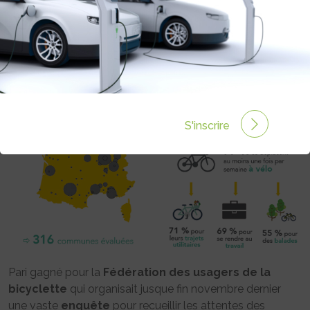
OFFICIELS
Rédigé par Philippe Schwoerer le 08 Déc 2017 à 00:00
0 commentaires
S'inscrire
Pari gagné pour la
Fédération des usagers de la
bicyclette
qui organisait jusque fin novembre dernier
une vaste
enquête
pour recueillir les attentes des