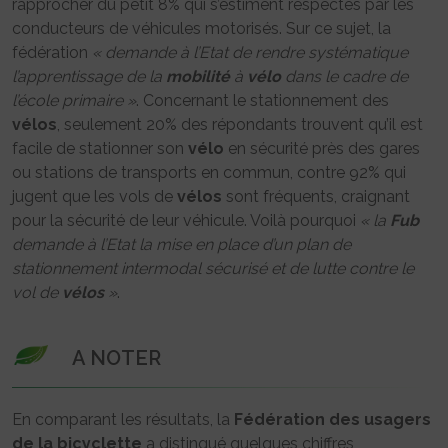
rapprocher du petit 8% qui s’estiment respectés par les
conducteurs de véhicules motorisés. Sur ce sujet, la
fédération
« demande à l’Etat de rendre systématique
l’apprentissage de la
mobilité
à
vélo
dans le cadre de
l’école primaire »
. Concernant le stationnement des
vélos
, seulement 20% des répondants trouvent qu’il est
facile de stationner son
vélo
en sécurité près des gares
ou stations de transports en commun, contre 92% qui
jugent que les vols de
vélos
sont fréquents, craignant
pour la sécurité de leur véhicule. Voilà pourquoi
« la
Fub
demande à l’Etat la mise en place d’un plan de
stationnement intermodal sécurisé et de lutte contre le
vol de
vélos
»
.
A NOTER
En comparant les résultats, la
Fédération des usagers
de la bicyclette
a distingué quelques chiffres