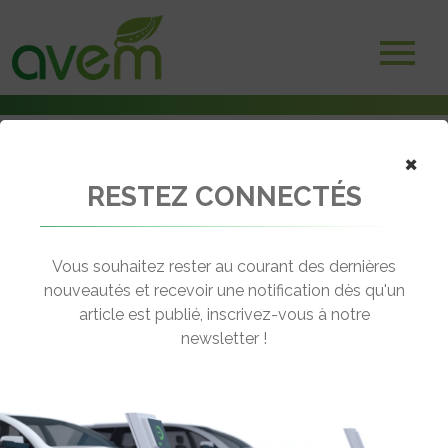
×
RESTEZ CONNECTÉS
Accueil
Vélos électriques
Baromètre des villes cyclables : Les premiers résultats officiels
Vous souhaitez rester au courant des dernières
← Revenir aux actualités
nouveautés et recevoir une notification dès qu'un
article est publié, inscrivez-vous à notre
newsletter !
BAROMÈTRE DES VILLES CYCLABLES
: LES PREMIERS RÉSULTATS