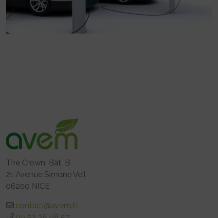
The Crown, Bât. B
21 Avenue Simone Veil
06200 NICE
contact@avem.fr
09 52 38 98 57