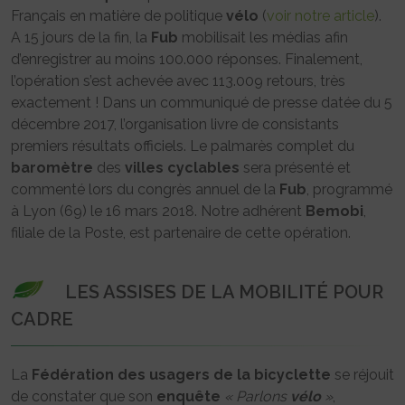
Français en matière de politique
vélo
(
voir notre article
).
A 15 jours de la fin, la
Fub
mobilisait les médias afin
d’enregistrer au moins 100.000 réponses. Finalement,
l’opération s’est achevée avec 113.009 retours, très
exactement ! Dans un communiqué de presse datée du 5
décembre 2017, l’organisation livre de consistants
premiers résultats officiels. Le palmarès complet du
baromètre
des
villes
cyclables
sera présenté et
commenté lors du congrès annuel de la
Fub
, programmé
à Lyon (69) le 16 mars 2018. Notre adhérent
Bemobi
,
filiale de la Poste, est partenaire de cette opération.
LES ASSISES DE LA MOBILITÉ POUR
CADRE
La
Fédération des usagers de la bicyclette
se réjouit
de constater que son
enquête
« Parlons
vélo
»
,