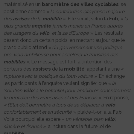
matérialisé en un
baromètre des villes cyclables
, se
positionne comme
« la contribution citoyenne majeure
des
assises
de la
mobilité
»
. Elle serait, selon la
Fub
,
« la
plus grande
enquête
jamais menée en France auprès
des usagers du
vélo
, et la 2e d’Europe »
. Les résultats
pèsent donc un certain poids, en mettant au jour que le
grand public attend
« du gouvernement une politique
pro-vélo ambitieuse pour accélérer la transition des
mobilités
»
. Le message est fort, à l’intention des
porteurs des
assises
de la
mobilité
, appelant à une
«
rupture avec la politique du tout-voiture »
. En échange,
les participants à l’enquête veulent signifier que
« la
‘solution
vélo
’ a le potentiel pour améliorer concrètement
le quotidien des Françaises et des Français »
. En réponse,
« l’Etat doit permettre à tous de se déplacer à
vélo
confortablement et en sécurité »
, plaide-t-on à la
Fub
.
Voilà pourquoi elle espère
« un véritable ‘plan
vélo
’,
sincère et financé »
, à inclure dans la future loi de
mobilité
.