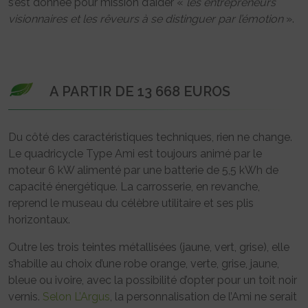
s’est donnée pour mission d’aider «
les entrepreneurs
visionnaires et les rêveurs à se distinguer par l’émotion
».
A PARTIR DE 13 668 EUROS
Du côté des caractéristiques techniques, rien ne change.
Le quadricycle Type Ami est toujours animé par le
moteur 6 kW alimenté par une batterie de 5,5 kWh de
capacité énergétique. La carrosserie, en revanche,
reprend le museau du célèbre utilitaire et ses plis
horizontaux.
Outre les trois teintes métallisées (jaune, vert, grise), elle
s’habille au choix d’une robe orange, verte, grise, jaune,
bleue ou ivoire, avec la possibilité d’opter pour un toit noir
vernis.
Selon L’Argus
, la personnalisation de l’Ami ne serait