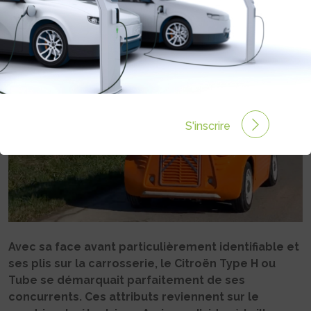
Rédigé par Philippe Schwoerer le 05 Fév 2025 à 06:00
0 commentaires
S'inscrire
Avec sa face avant particulièrement identifiable et
ses plis sur la carrosserie, le Citroën Type H ou
Tube se démarquait parfaitement de ses
concurrents. Ces attributs reviennent sur le