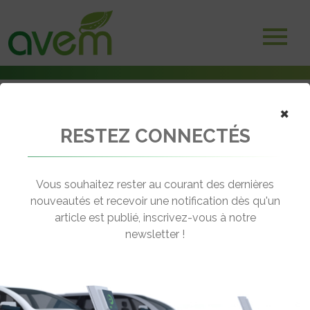
×
RESTEZ CONNECTÉS
Accueil
Voitures électriques
La Citroën Ami endosse le style du Type H avec Caselani
Vous souhaitez rester au courant des dernières
← Revenir aux actualités
nouveautés et recevoir une notification dès qu'un
article est publié, inscrivez-vous à notre
newsletter !
LA CITROËN AMI ENDOSSE LE STYLE
DU TYPE H AVEC CASELANI