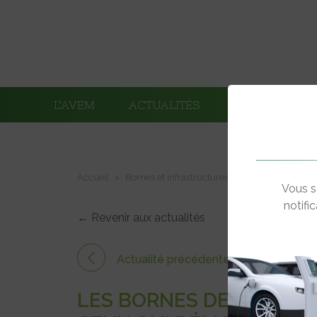
L’AVEM
ACTUALITÉS
ADHÉRENTS
Accueil
Bornes et infrastructures de charge
Les bo
Vous s
notifi
← Revenir aux actualités
Actualité précédente
LES BORNES DE RECHARG