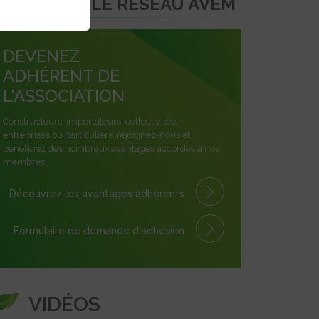
REJOINDRE LE RÉSEAU AVEM
DEVENEZ
ADHÉRENT DE
L'ASSOCIATION
Constructeurs, importateurs, collectivités,
entreprises ou particuliers, rejoignez-nous et
bénéficiez des nombreux avantages accordés à nos
membres.
Découvrez les avantages
adhérents
Formulaire
de demande
d'adhésion
VIDÉOS