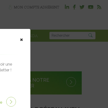
MON COMPTE ADHÉRENT
PLOI
AGENDA
×
oir une
etter !
S'INSCRIRE À NOTRE
NEWSLETTER
ire