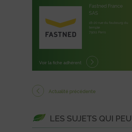
Fastned France
SAS
18-20 rue du faubourg du
temple
75011 Paris
Voir la fiche adhérent
Actualité précédente
LES SUJETS QUI PE