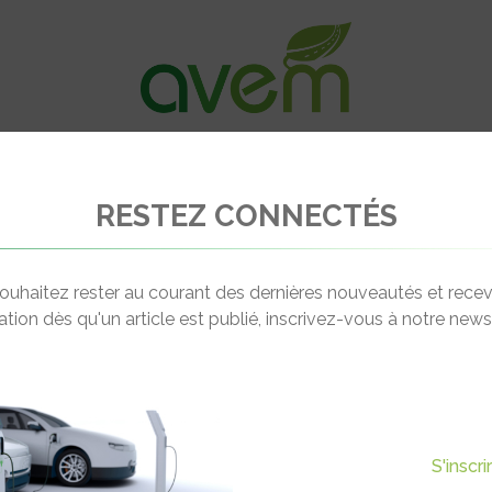
VÉHICULES
RECHARGE
OFFRES D’EM
RESTEZ CONNECTÉS
rnes de recharge appartiennent l’été à ceux qui démarrent tôt
ouhaitez rester au courant des dernières nouveautés et recev
cation dès qu'un article est publié, inscrivez-vous à notre newsl
Actualité suivante
E APPARTIENNENT L’ÉTÉ À
S'inscr