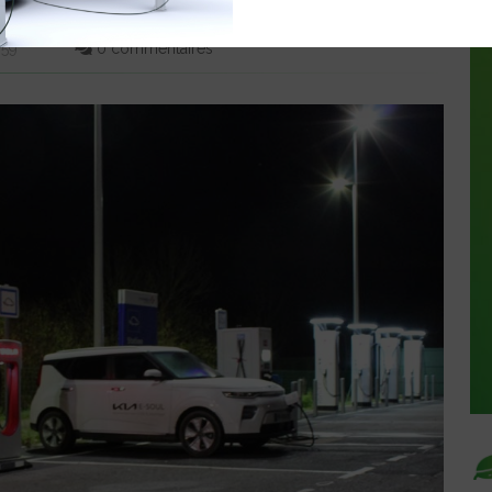
ÔT
:59
0 commentaires