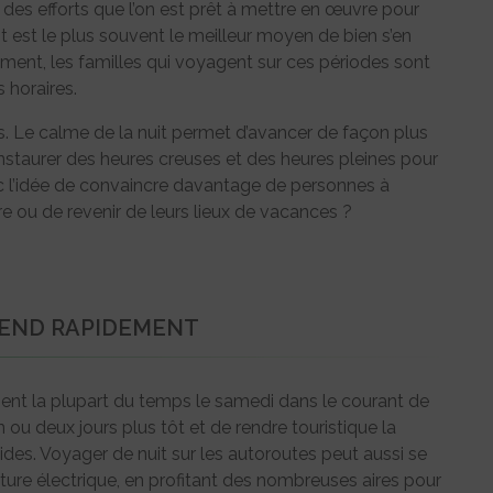
des efforts que l’on est prêt à mettre en œuvre pour
it est le plus souvent le meilleur moyen de bien s’en
sement, les familles qui voyagent sur ces périodes sont
 horaires.
es. Le calme de la nuit permet d’avancer de façon plus
à instaurer des heures creuses et des heures pleines pour
vec l’idée de convaincre davantage de personnes à
 ou de revenir de leurs lieux de vacances ?
TEND RAPIDEMENT
mbent la plupart du temps le samedi dans le courant de
un ou deux jours plus tôt et de rendre touristique la
des. Voyager de nuit sur les autoroutes peut aussi se
ture électrique, en profitant des nombreuses aires pour