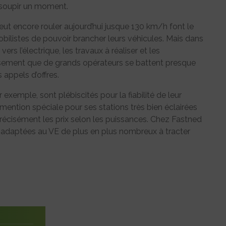
assoupir un moment.
eut encore rouler aujourd’hui jusque 130 km/h font le
ilistes de pouvoir brancher leurs véhicules. Mais dans
s l’électrique, les travaux à réaliser et les
usement que de grands opérateurs se battent presque
 appels d’offres.
r exemple, sont plébiscités pour la fiabilité de leur
mention spéciale pour ses stations très bien éclairées
 précisément les prix selon les puissances. Chez Fastned
x adaptées au VE de plus en plus nombreux à tracter