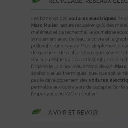
RECYCLAGE, RÉSEAUX ÉLEC
Les batteries des
voitures
électriques
ne se
Marc Muller
, assure récupérer 95% des métaux
matériaux et de recherche), le journaliste éc
simplement avec de l’eau, le cuivre et le gra
polluant qu’une Toyota Prius simplement à caus
démarche et des calculs flous qui relèvent tot
Bauer du PSI, le plus grand institut de recherc
l’ingénierie, l’a à nouveau affirmé, devant
Marc 
écolos que les thermiques, quel que soit le mix
pas le développement des
voitures
électri
permettra aux opérateurs de s’adapter. Sur le s
l’importance du V2G en soutien.
A VOIR ET REVOIR