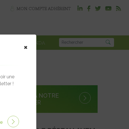
MON COMPTE ADHÉRENT
PLOI
AGENDA
×
oir une
etter !
S'INSCRIRE À NOTRE
NEWSLETTER
ire