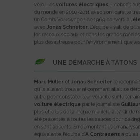
vélo. Les
voitures
électriques
, il connaît a
du monde en 2010-2011 avec son Icarette très ef
un Combi Volkswagen de 1969 converti à l’
él
avec
Jonas Schneiter
. L’équipe vivait de pl
les réseaux sociaux et dans les grands médias
plus désastreuse pour l’environnement que le
UNE DÉMARCHE À TÂTONS
Marc Muller
et
Jonas Schneiter
le reconnais
qu’ils allaient trouver ni comment allait se dé
autre pour constater leur véracité sur le terrain
voiture
électrique
par le journaliste
Guillau
plus être lus de la même manière à partir de m
été présentés à toutes les sauces pour dézing
en sont absents. En démontant et en analysan
équivalente, l’équipe d’
A Contresens
a pu au 