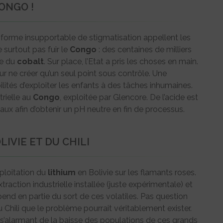
ONGO !
 forme insupportable de stigmatisation appellent les
 surtout pas fuir le
Congo
: des centaines de milliers
ce du
cobalt
. Sur place, l’Etat a pris les choses en main.
ur ne créer qu’un seul point sous contrôle. Une
lités d’exploiter les enfants à des tâches inhumaines.
trielle au
Congo
, exploitée par Glencore. De l’acide est
aux afin d’obtenir un pH neutre en fin de processus.
IVIE ET DU CHILI
xploitation du
lithium
en Bolivie sur les flamants roses.
’extraction industrielle installée (juste expérimentale) et
end en partie du sort de ces volatiles. Pas question
u Chili que le problème pourrait véritablement exister.
s’alarmant de la baisse des populations de ces grands