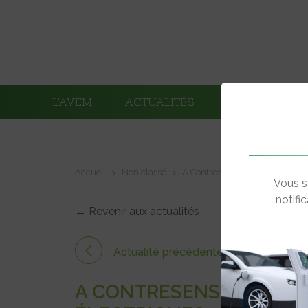
L’AVEM
ACTUALITÉS
ADHÉRENTS
Accueil
Non classé
A Contresens : Enfin la vérité s
Vous s
notifi
← Revenir aux actualités
Actualité précédente
A CONTRESENS : ENFIN L