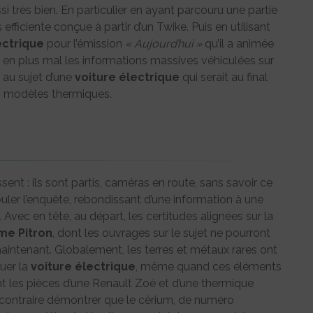
ussi très bien. En particulier en ayant parcouru une partie
ficiente conçue à partir d’un Twike. Puis en utilisant
ectrique
pour l’émission
« Aujourd’hui »
qu’il a animée
us en plus mal les informations massives véhiculées sur
 au sujet d’une
voiture
électrique
qui serait au final
s modèles thermiques.
sent : ils sont partis, caméras en route, sans savoir ce
rouler l’enquête, rebondissant d’une information à une
. Avec en tête, au départ, les certitudes alignées sur la
me Pitron
, dont les ouvrages sur le sujet ne pourront
aintenant. Globalement, les terres et métaux rares ont
uer la
voiture
électrique
, même quand ces éléments
t les pièces d’une Renault Zoé et d’une thermique
contraire démontrer que le cérium, de numéro