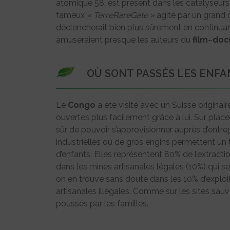
atomique 58, est présent dans les catalyseu
fameux
« TerreRareGate »
agité par un grand c
déclencherait bien plus sûrement en continuan
amuseraient presque les auteurs du
film
–
doc
OÙ SONT PASSÉS LES ENFA
Le
Congo
a été visité avec un Suisse originai
ouvertes plus facilement grâce à lui. Sur place
sûr de pouvoir s’approvisionner auprès d’entre
industrielles où de gros engins permettent un
d’enfants. Elles représentent 80% de l’extract
dans les mines artisanales légales (10%) qui s
on en trouve sans doute dans les 10% d’exploit
artisanales illégales. Comme sur les sites sauva
poussés par les familles.