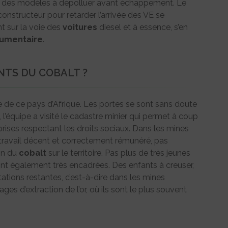
rs des modèles à dépolluer avant échappement. Le
onstructeur pour retarder l’arrivée des VE se
t sur la voie des
voitures
diesel et à essence, s’en
umentaire
.
NTS DU COBALT ?
re de ce pays d’Afrique. Les portes se sont sans doute
, l’équipe a visité le cadastre minier qui permet à coup
prises respectant les droits sociaux. Dans les mines
 travail décent et correctement rémunéré, pas
ion du
cobalt
sur le territoire. Pas plus de très jeunes
ont également très encadrées. Des enfants à creuser,
ations restantes, c’est-à-dire dans les mines
ges d’extraction de l’or, où ils sont le plus souvent