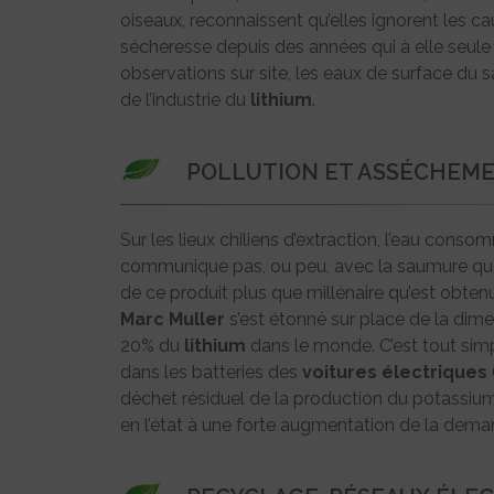
oiseaux, reconnaissent qu’elles ignorent les 
sécheresse depuis des années qui à elle seule p
observations sur site, les eaux de surface du
de l’industrie du
lithium
.
POLLUTION ET ASSÉCHEME
Sur les lieux chiliens d’extraction, l’eau cons
communique pas, ou peu, avec la saumure que l’
de ce produit plus que millénaire qu’est obten
Marc Muller
s’est étonné sur place de la dim
20% du
lithium
dans le monde. C’est tout sim
dans les batteries des
voitures
électriques
déchet résiduel de la production du potassium
en l’état à une forte augmentation de la dem