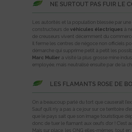
NE SURTOUT PAS FUIR LE C
Les autorités et la population blessée par une
constructeurs de
véhicules
électriques
à ne
de creuseurs vivent décemment du commer
Il ferme les centres de négoce non officiels po
démarche qui supprime petit à petit les possibi
Marc Muller
a visité la plus grosse mine indus
employée, mais neutralisé ensuite par de la ch
LES FLAMANTS ROSE DE BOL
On a beaucoup parlé du tort que causerait l’e
Sauf qu’il n’y a pas à ce jour sur ce territoire d
que le pays sait que son image touristique dép
donc de tuer le flamant aux œufs d’or ! C’est a
Mais sur place, les ONG elles-mêmes, tout en 