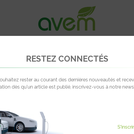
VÉHICULES
RECHARGE
OFFRES D’EM
RESTEZ CONNECTÉS
ur les voitures électriques
ouhaitez rester au courant des dernières nouveautés et recev
cation dès qu'un article est publié, inscrivez-vous à notre newsl
Actualité suivante
A VÉRITÉ SUR LES VOITURES
S'inscr