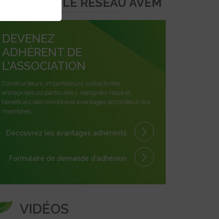
REJOINDRE LE RÉSEAU AVEM
DEVENEZ
ADHÉRENT DE
L'ASSOCIATION
Constructeurs, importateurs, collectivités,
entreprises ou particuliers, rejoignez-nous et
bénéficiez des nombreux avantages accordés à nos
membres.
Découvrez les avantages
adhérents
Formulaire
de demande
d'adhésion
VIDÉOS