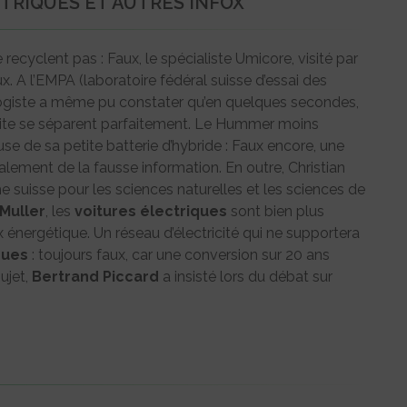
TRIQUES ET AUTRES INFOX
 recyclent pas : Faux, le spécialiste Umicore, visité par
. A l’EMPA (laboratoire fédéral suisse d’essai des
ologiste a même pu constater qu’en quelques secondes,
phite se séparent parfaitement. Le Hummer moins
e de sa petite batterie d’hybride : Faux encore, une
alement de la fausse information. En outre, Christian
he suisse pour les sciences naturelles et les sciences de
Muller
, les
voitures
électriques
sont bien plus
 énergétique. Un réseau d’électricité qui ne supportera
ques
: toujours faux, car une conversion sur 20 ans
ujet,
Bertrand Piccard
a insisté lors du débat sur