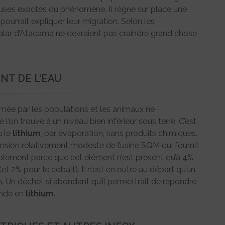
causes exactes du phénomène. Il règne sur place une
ourrait expliquer leur migration. Selon les
 salar d’Atacama ne devraient pas craindre grand chose
NT DE L’EAU
ommée par les populations et les animaux ne
on trouve à un niveau bien inférieur sous terre. C’est
u le
lithium
, par évaporation, sans produits chimiques.
ension relativement modeste de l’usine SQM qui fournit
plement parce que cet élément n’est présent qu’à 4%
(et 2% pour le cobalt). Il n’est en outre au départ qu’un
. Un déchet si abondant qu’il permettrait de répondre
ande en
lithium
.