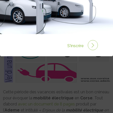
Rédigé par Philippe Schwoerer le 13 Août 2020 à 00:00
0 commentaires
S'inscrire
Cette période des vacances estivales est un bon créneau
pour évoquer la
mobilité
électrique
en
Corse
. Tout
d’abord
avec un document de 8 pages
produit par
l’
Ademe
et intitulé
« Enjeux de la
mobilité
électrique
en