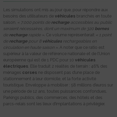
Les simulations ont mis au jour que, pour répondre aux
besoins des utilisateurs de
véhicules
branchés en toute
saison,
« 7.000 points de
recharge
accessibles au public
seraient nécessaires, dont un maximum de 320
bornes
de
recharge
rapide »
. Ce volume représenterait
« 1 point
de
recharge
pour 8
véhicules
rechargeables en
circulation en haute saison »
. A noter que ce ratio est
supérieur à la valeur de référence nationale et de l’Union
européenne qui est de 1 PDC pour 10
véhicules
électriques
. Elle traduit 2 réalités de terrain : 46% des
ménages
corses
ne disposent pas d’une place de
stationnement à leur domicile, et la forte activité
touristique. Enveloppe à mobiliser : 58 millions d’euros sur
une période de 12 ans, toutes puissances confondues.
Parkings publics, des commerces, des hôtels et des
parcs-relais sont les lieux d’implantations à privilégier.