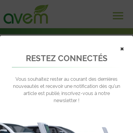
×
RESTEZ CONNECTÉS
Accueil
Bornes et infrastructures de charge
Le réseau de recharge rapide inespéré de Kallista Energy
Vous souhaitez rester au courant des dernières
← Revenir aux actualités
nouveautés et recevoir une notification dès qu'un
article est publié, inscrivez-vous à notre
newsletter !
LE RÉSEAU DE RECHARGE RAPIDE
INESPÉRÉ DE KALLISTA ENERGY