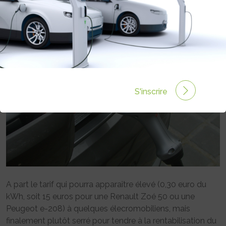
Rédigé par Philippe Schwoerer le 03 Juil 2020 à 00:00
0 commentaires
S'inscrire
A part le tarif qui pourra apparaître élevé (0,30 euro du
kWh, soit 15 euros pour une Renault Zoé 50 ou une
Peugeot e-208) à quelques élecromobiliens, mais
finalement plutôt serré pour tendre à la rentabilisation du