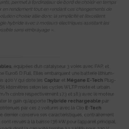
ants, permet à l’ordinateur de bord de choisir en temps
agner en rendement tout en rendant ces changements de
ution choisie allie donc la simplicité et l’excellent
gie hybride avec 2 moteurs électriques assistant les
ossible sans embrayage »
.
ables
, équipées d’un catalyseur 3 voies avec FAP, et
me Euro6 D Full. Elles embarquent une batterie lithium-
us 400 V qui dote les
Captur
et
Mégane
E-Tech
Plug-
 65 kilomètres selon les cycles WLTP mixte et urbain.
m/h contre respectivement 173 et 183 avec le moteur
er le gain qu’apporte l’
hybride
rechargeable
par
 obtenues par ces 2 voitures avec la Clio
E-Tech
 dernier conserve ses caractéristiques, contrairement
ont revues à la baisse (36 kW pour l’appareil principal,
e pack dont la capacité tombe à 1,2 kWh sous 230 V.