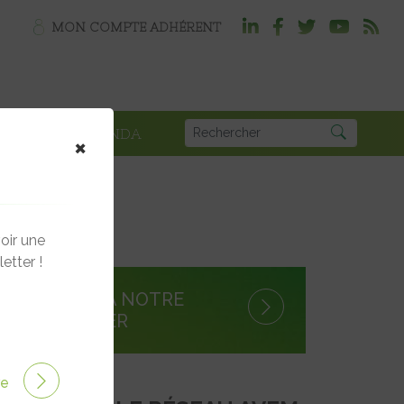
MON COMPTE ADHÉRENT
PLOI
AGENDA
×
oir une
etter !
S'INSCRIRE À NOTRE
NEWSLETTER
ire