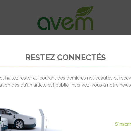
VÉHICULES
RECHARGE
OFFRES D’EM
RESTEZ CONNECTÉS
rechargeables : Les Renault Captur et Mégane sont disponibles
ouhaitez rester au courant des dernières nouveautés et recev
cation dès qu'un article est publié, inscrivez-vous à notre newsl
Actualité suivante
ES : LES RENAULT CAPTUR
S'inscr