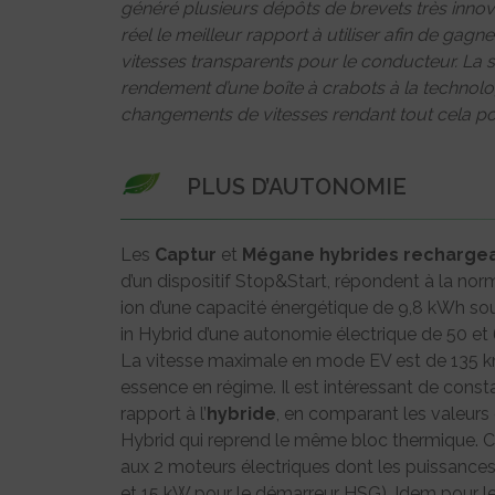
généré plusieurs dépôts de brevets très innov
réel le meilleur rapport à utiliser afin de g
vitesses transparents pour le conducteur. La sol
rendement d’une boîte à crabots à la technolo
changements de vitesses rendant tout cela p
PLUS D’AUTONOMIE
Les
Captur
et
Mégane
hybrides
recharge
d’un dispositif Stop&Start, répondent à la nor
ion d’une capacité énergétique de 9,8 kWh so
in Hybrid d’une autonomie électrique de 50 et
La vitesse maximale en mode EV est de 135 k
essence en régime. Il est intéressant de constat
rapport à l’
hybride
, en comparant les valeurs
Hybrid qui reprend le même bloc thermique. Ce
aux 2 moteurs électriques dont les puissances s
et 15 kW pour le démarreur HSG). Idem pour l