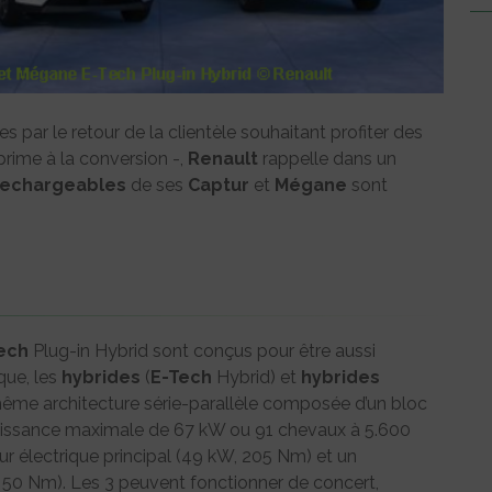
 par le retour de la clientèle souhaitant profiter des
rime à la conversion -,
Renault
rappelle dans un
rechargeables
de ses
Captur
et
Mégane
sont
ech
Plug-in Hybrid sont conçus pour être aussi
que, les
hybrides
(
E-Tech
Hybrid) et
hybrides
me architecture série-parallèle composée d’un bloc
(puissance maximale de 67 kW ou 91 chevaux à 5.600
r électrique principal (49 kW, 205 Nm) et un
50 Nm). Les 3 peuvent fonctionner de concert,