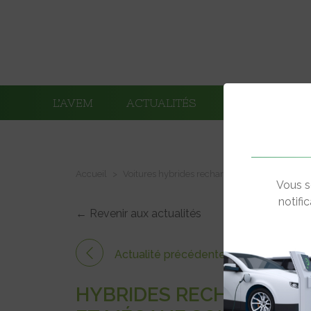
L’AVEM
ACTUALITÉS
ADHÉRENTS
Accueil
Voitures hybrides rechargeables
Hybrides 
Vous s
notifi
← Revenir aux actualités
Actualité précédente
HYBRIDES RECHARGEABL