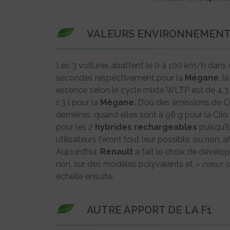
VALEURS ENVIRONNEMENT
Les 3 voitures abattent le 0 à 100 km/h dans d
secondes respectivement pour la
Mégane
, l
essence selon le cycle mixte WLTP est de 4,3 li
1,3 l pour la
Mégane
. D’où des émissions de 
dernières, quand elles sont à 96 g pour la Clio.
pour les 2
hybrides
rechargeables
puisqu’i
utilisateurs feront tout leur possible, ou non
Aujourd’hui,
Renault
a fait le choix de dévelo
non, sur des modèles polyvalents et
« cœur 
échelle ensuite.
AUTRE APPORT DE LA F1