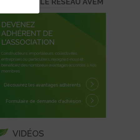
REJOINDRE LE RÉSEAU AVEM
DEVENEZ
ADHÉRENT DE
L'ASSOCIATION
Constructeurs, importateurs, collectivités,
entreprises ou particuliers, rejoignez-nous et
bénéficiez des nombreux avantages accordés à nos
membres.
Découvrez les avantages
adhérents
Formulaire
de demande
d'adhésion
VIDÉOS