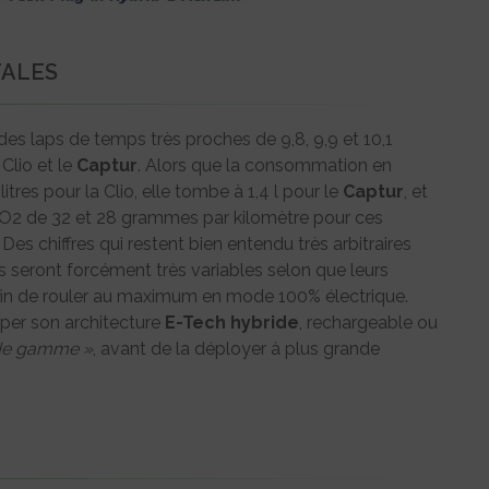
ALES
es laps de temps très proches de 9,8, 9,9 et 10,1
a Clio et le
Captur
. Alors que la consommation en
tres pour la Clio, elle tombe à 1,4 l pour le
Captur
, et
CO2 de 32 et 28 grammes par kilomètre pour ces
 Des chiffres qui restent bien entendu très arbitraires
ls seront forcément très variables selon que leurs
, afin de rouler au maximum en mode 100% électrique.
pper son architecture
E-Tech
hybride
, rechargeable ou
de gamme »
, avant de la déployer à plus grande