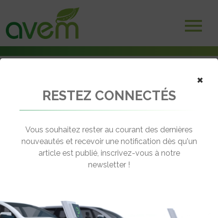
×
RESTEZ CONNECTÉS
Accueil
Voitures électriques
Iris Viséo : Un véhicule électrique à poste de pilotage télescopique
Vous souhaitez rester au courant des dernières
← Revenir aux actualités
nouveautés et recevoir une notification dès qu'un
article est publié, inscrivez-vous à notre
newsletter !
IRIS VISÉO : UN VÉHICULE
ÉLECTRIQUE À POSTE DE PILOTAGE