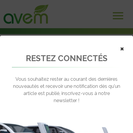
×
RESTEZ CONNECTÉS
Accueil
Bornes et infrastructures de charge
Seine et Marne – Un projet de déploiement de 200 bornes de
recharge d’ici fin 2014
Vous souhaitez rester au courant des dernières
nouveautés et recevoir une notification dès qu'un
← Revenir aux actualités
article est publié, inscrivez-vous à notre
newsletter !
SEINE ET MARNE – UN PROJET DE