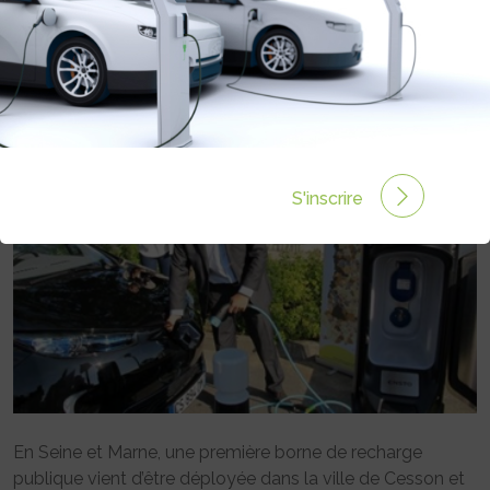
DÉPLOIEMENT DE 200 BORNES DE
RECHARGE D’ICI FIN 2014
Rédigé par le 11 Oct 2013 à 00:00
0 commentaires
S'inscrire
En Seine et Marne, une première borne de recharge
publique vient d’être déployée dans la ville de Cesson et